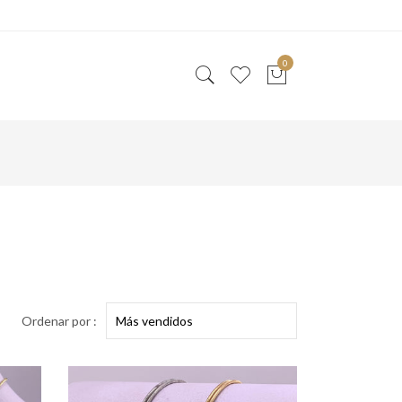
0
Ordenar por :