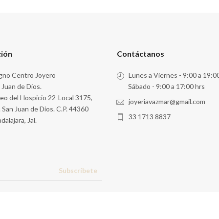
ción
Contáctanos
no Centro Joyero
Lunes a Viernes - 9:00 a 19:0
 Juan de Dios.
Sábado - 9:00 a 17:00 hrs
eo del Hospicio 22-Local 3175,
joyeriavazmar@gmail.com
. San Juan de Dios. C.P. 44360
33 1713 8837
dalajara, Jal.
Subscríbete