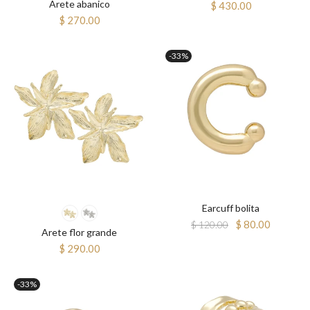
Arete abanico
$ 430.00
$ 270.00
-33%
Earcuff bolita
$ 80.00
$ 120.00
Arete flor grande
$ 290.00
-33%