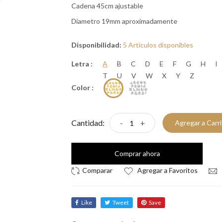
Cadena 45cm ajustable
Diametro 19mm aproximadamente
Disponibilidad:
5 Artículos disponibles
Letra :
A
B
C
D
E
F
G
H
I
T
U
V
W
X
Y
Z
Color :
Cantidad:
-
+
Agregar a Carr
Comprar ahora
Agregar a Favoritos
Like
Tweet
Save