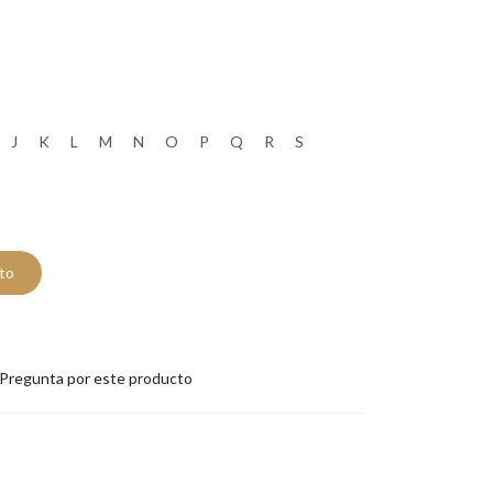
J
K
L
M
N
O
P
Q
R
S
ito
Pregunta por este producto