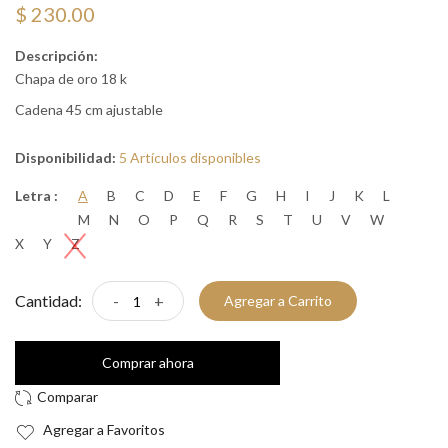
$ 230.00
Descripción:
Chapa de oro 18 k
Cadena 45 cm ajustable
Disponibilidad:
5 Artículos disponibles
Letra :
A
B
C
D
E
F
G
H
I
J
K
L
M
N
O
P
Q
R
S
T
U
V
W
X
Y
Z
Cantidad:
-
+
Agregar a Carrito
Comprar ahora
Agregar a Favoritos