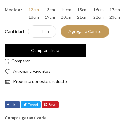
Medida :
12cm
13cm
14cm
15cm
16cm
17cm
18cm
19cm
20cm
21cm
22cm
23cm
Cantidad:
-
+
Agregar a Carrito
Comprar ahora
Agregar a Favoritos
Pregunta por este producto
Like
Tweet
Save
Compra garantizada