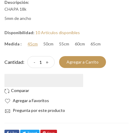
Descripción:
CHAPA 18k
5mm de ancho
Disponibilidad:
10 Artículos disponibles
Medida :
45cm
50cm
55cm
60cm
65cm
Cantidad:
-
+
Agregar a Carrito
Agregar a Favoritos
Pregunta por este producto
Like
Tweet
Save