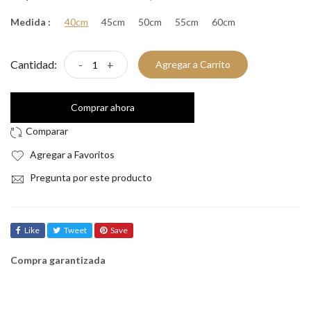
Medida :
40cm
45cm
50cm
55cm
60cm
Cantidad:
-
+
Agregar a Carrito
Comprar ahora
Agregar a Favoritos
Pregunta por este producto
Like
Tweet
Save
Compra garantizada