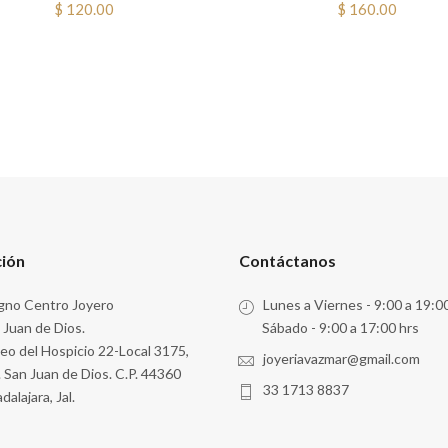
$ 120.00
$ 160.00
ción
Contáctanos
no Centro Joyero
Lunes a Viernes - 9:00 a 19:0
 Juan de Dios.
Sábado - 9:00 a 17:00 hrs
eo del Hospicio 22-Local 3175,
joyeriavazmar@gmail.com
. San Juan de Dios. C.P. 44360
33 1713 8837
dalajara, Jal.