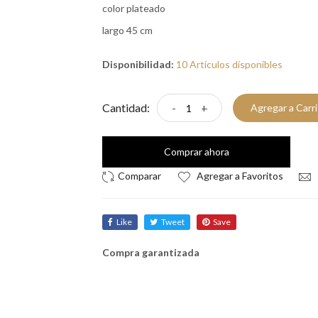
color plateado
largo 45 cm
Disponibilidad:
10 Artículos disponibles
Cantidad:
-
+
Agregar a Carr
Comprar ahora
Agregar a Favoritos
Like
Tweet
Save
Compra garantizada