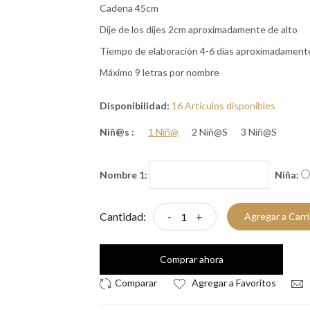
Cadena 45cm
Dije de los dijes 2cm aproximadamente de alto
Tiempo de elaboración 4-6 días aproximadament
Máximo 9 letras por nombre
Disponibilidad:
16 Artículos disponibles
Niñ@s :
1 Niñ@
2 Niñ@s
3 Niñ@s
Nombre 1:
Niña:
Cantidad:
-
+
Agregar a Carr
Comprar ahora
Agregar a Favoritos