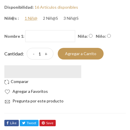
Disponibilidad:
16 Artículos disponibles
Niñ@s :
1 Niñ@
2 Niñ@s
3 Niñ@s
Nombre 1:
Niña:
Niño:
Cantidad:
-
+
Agregar a Carrito
Agregar a Favoritos
Pregunta por este producto
Like
Tweet
Save