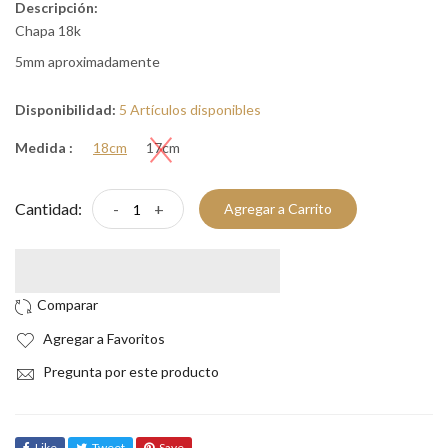
Descripción:
Chapa 18k
5mm aproximadamente
Disponibilidad:
5 Artículos disponibles
Medida :
18cm
17cm
Cantidad:
-
+
Agregar a Carrito
Agregar a Favoritos
Pregunta por este producto
Like
Tweet
Save