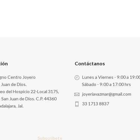
ción
Contáctanos
no Centro Joyero
Lunes a Viernes - 9:00 a 19:0
 Juan de Dios.
Sábado - 9:00 a 17:00 hrs
eo del Hospicio 22-Local 3175,
joyeriavazmar@gmail.com
. San Juan de Dios. C.P. 44360
33 1713 8837
dalajara, Jal.
Subscríbete