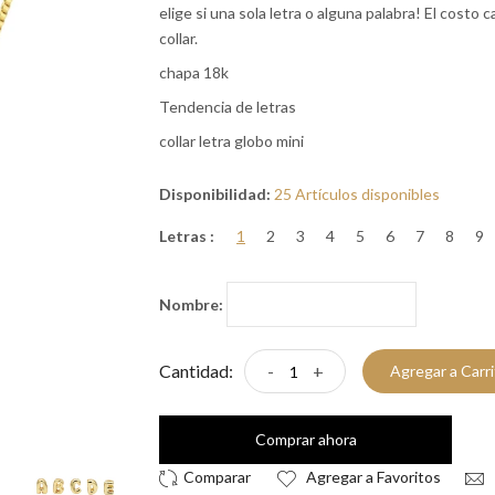
elige si una sola letra o alguna palabra! El costo
collar.
chapa 18k
Tendencia de letras
collar letra globo mini
Disponibilidad:
25 Artículos disponibles
Letras :
1
2
3
4
5
6
7
8
9
Nombre:
Cantidad:
-
+
Agregar a Carr
Comprar ahora
Agregar a Favoritos