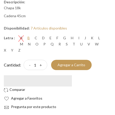
Descripción:
Chapa 18k
Cadena 45cm
Disponibilidad:
7 Artículos disponibles
Letra :
A
B
C
D
E
F
G
H
I
J
K
L
M
N
O
P
Q
R
S
T
U
V
W
X
Y
Z
Cantidad:
-
+
Agregar a Carrito
Agregar a Favoritos
Pregunta por este producto