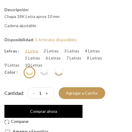
Descripción:
Chapa 18K Letra aprox 10 mm
Cadena ajustable
Disponibilidad:
3 Artículos disponibles
Letras :
1 Letra
2 Letras
3 Letras
4 Letras
5 Letras
6 Letras
7 Letras
8 Letras
9 Letras
10 Letras
Color :
Cantidad:
-
+
Agregar a Carrito
Comprar ahora
Agregar a Favoritos