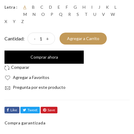
Letra :
A
B
C
D
E
F
G
H
I
J
K
L
M
N
O
P
Q
R
S
T
U
V
W
X
Y
Z
Cantidad:
-
+
Agregar a Carrito
Comprar ahora
Agregar a Favoritos
Pregunta por este producto
Like
Tweet
Save
Compra garantizada